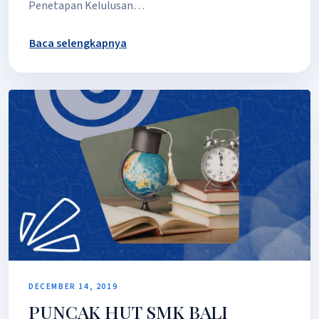
Penetapan Kelulusan…
Baca selengkapnya
DECEMBER 14, 2019
PUNCAK HUT SMK BALI