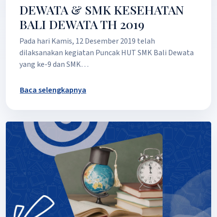
DEWATA & SMK KESEHATAN
BALI DEWATA TH 2019
Pada hari Kamis, 12 Desember 2019 telah
dilaksanakan kegiatan Puncak HUT SMK Bali Dewata
yang ke-9 dan SMK…
Baca selengkapnya