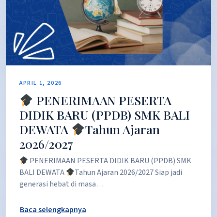
APRIL 1, 2026
PENERIMAAN PESERTA
DIDIK BARU (PPDB) SMK BALI
DEWATA
Tahun Ajaran
2026/2027
PENERIMAAN PESERTA DIDIK BARU (PPDB) SMK
BALI DEWATA
Tahun Ajaran 2026/2027 Siap jadi
generasi hebat di masa…
Baca selengkapnya