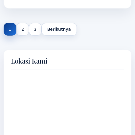
1
2
3
Berikutnya
Posts
pagination
Lokasi Kami