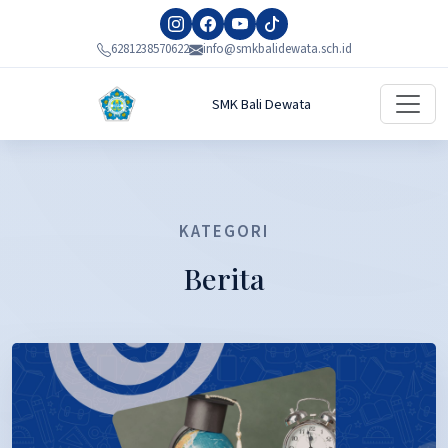
6281238570622
info@smkbalidewata.sch.id
SMK Bali Dewata
KATEGORI
Berita