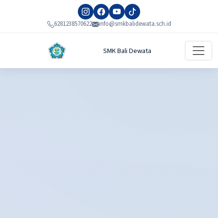
6281238570622
info@smkbalidewata.sch.id
SMK Bali Dewata