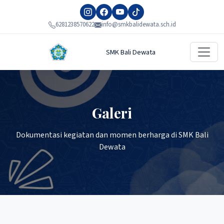
6281238570622
info@smkbalidewata.sch.id
SMK Bali Dewata
Galeri
Dokumentasi kegiatan dan momen berharga di SMK Bali
Dewata