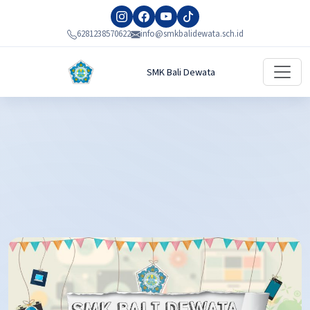
6281238570622
info@smkbalidewata.sch.id
SMK Bali Dewata