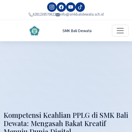
6281238570622
info@smkbalidewata.sch.id
SMK Bali Dewata
Kompetensi Keahlian PPLG di SMK Bali
Dewata: Mengasah Bakat Kreatif
Menuju Dunia Digital