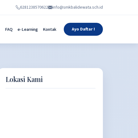
6281238570622
info@smkbalidewata.sch.id
FAQ
e-Learning
Kontak
Ayo Daftar !
Lokasi Kami